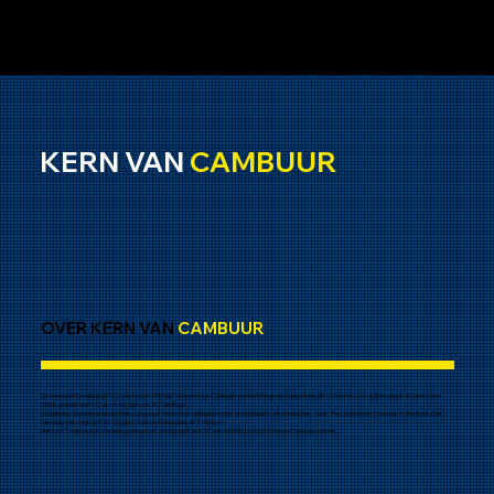
KERN VAN
CAMBUUR
OVER KERN VAN
CAMBUUR
De Kern van Cambuur (KVC) ontstond in 1965 als Vriendenclub Cambuur: een hechte groep supporters die zich inzet voor club en elkaar. Na de fusie in
2008 groeide de KVC uit tot het hart van SC Cambuur.
Vrijwilligers bouwden mee aan het clubgevoel via horeca, oudpapieracties en legendarische sfeeracties zoals The Legends en Cambuur to the Bone. Ook
vandaag verzorgt de KVC vlaggen, doeken, sfeeracties en ’t Hertsje.
Met ruim 3 miljoen euro die terugvloeide naar de club blijft de KVC een krachtig symbool van de Cambuur-familie.