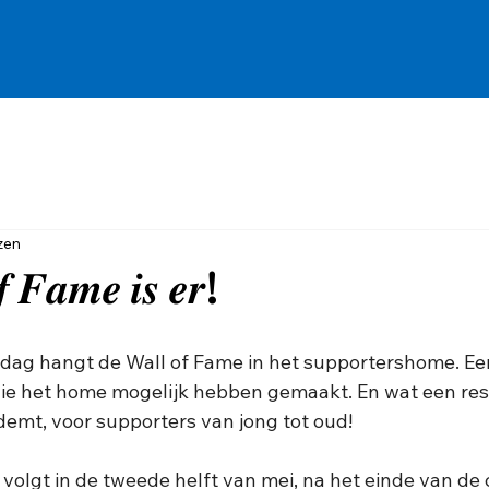
zen
 𝑭𝒂𝒎𝒆 𝒊𝒔 𝒆𝒓!
jdag hangt de Wall of Fame in het supportershome. Ee
ie het home mogelijk hebben gemaakt. En wat een resu
emt, voor supporters van jong tot oud! 
 volgt in de tweede helft van mei, na het einde van de 