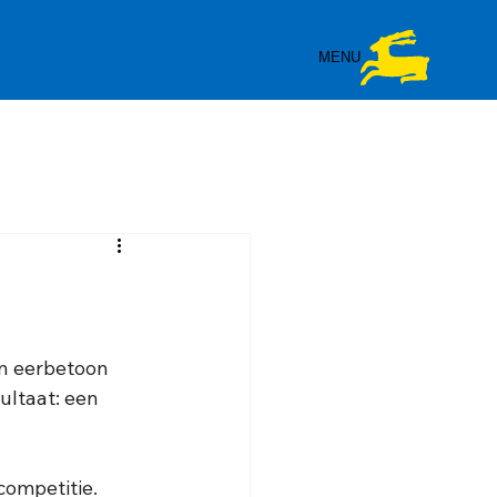
MENU
n eerbetoon 
ltaat: een 
competitie. 