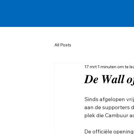
All Posts
17 mrt
1 minuten om te le
𝑫𝒆 𝑾𝒂𝒍𝒍 𝒐
Sinds afgelopen vri
aan de supporters d
plek die Cambuur ad
De officiële opening