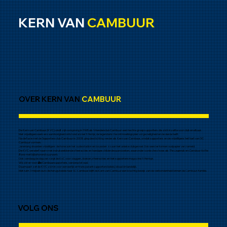
KERN VAN
CAMBUUR
OVER KERN VAN
CAMBUUR
De Kern van Cambuur (KVC) vindt zijn oorsprong in 1965 als Vriendenclub Cambuur: een hechte groep supporters die zich inzette voor club en elkaar.
Met vrijwilligerswerk en saamhorigheid ontstond al snel
’t Hertje
, de legendarische ontmoetingsplek vol gezelligheid en de derde helft.
Na de fusie met de Supportersclub Cambuur in 2008 ging de stichting verder als Kern van Cambuur, omdat supporters en de vrijwilligers het hart van SC
Cambuur vormen.
Jarenlang draaiden vrijwilligers de horeca in het oude stadion en bouwden zo aan het unieke clubgevoel. Ook werd er tonnen oudpapier verzameld.
De KVC verwierf naam met indrukwekkende sfeeracties en handgeschilderde spandoeken, waaronder iconische shows als
The Legends
en
Cambuur to the
Bone
met bijbehorend vuurwerk.
Ook vandaag de dag verzorgt de KvC voor vlaggen, doeken, sfeeracties en het supportersmagazine
’t Hertsje.
Wij zijn er voor
álle
Cambuursupporters, van jong tot oud.
Daarnaast zet de KVC zich in voor een eerlijk en transparant supportersbeleid, lokaal én landelijk.
Met ruim 3 miljoen euro die terugvloeide naar SC Cambuur blijft de Kern van Cambuur een krachtig bewijs van de verbondenheid binnen de Cambuur-familie.
VOLG ONS