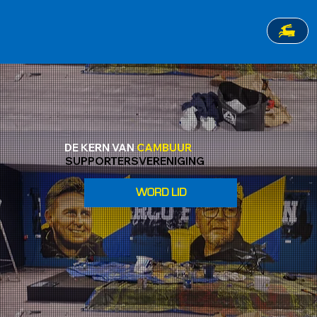
DE KERN VAN
CAMBUUR
SUPPORTERSVERENIGING
WORD LID